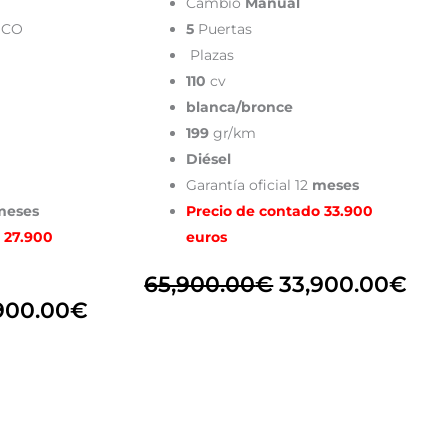
Cambio
Manual
ICO
5
Puertas
Plazas
110
cv
blanca/bronce
199
gr/km
Diésel
Garantía oficial 12
meses
eses
Precio de contado 33.900
 27.900
euros
65,900.00
€
33,900.00
€
900.00
€