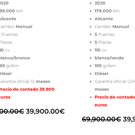
2020
2020
199.000
km
179.000
km
Alicante
Alicante
Cambio
Manual
Cambio
Manual
5
Puertas
5
Puertas
Plazas
5
Plazas
10
cv
110
cv
blanca/bronce
blanca/verde
199
gr/km
199
gr/km
Diésel
Diésel
arantía oficial 12
meses
Garantía oficial 
Precio de contado 39.900
meses
euros
Precio de contado
euros
900.00
€
39,900.00
€
69,900.00
€
39,