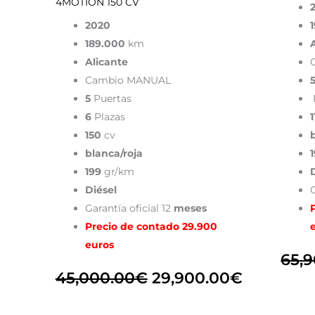
4MOTION 150 CV
2020
189.000
km
Alicante
Cambio MANUAL
5
Puertas
6
Plazas
1
150
cv
blanca/roja
199
gr/km
Diésel
G
Garantía oficial 12
meses
Precio de contado 29.900
euros
65,
45,000.00
€
29,900.00
€