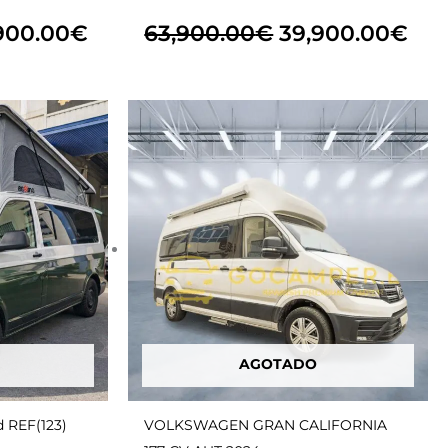
900.00
€
63,900.00
€
39,900.00
€
El
El
El
cio
precio
precio
pre
ginal
actual
original
act
es:
era:
es:
900.00€.
39,900.00€.
99,650.00€.
66,
AGOTADO
d REF(123)
VOLKSWAGEN GRAN CALIFORNIA