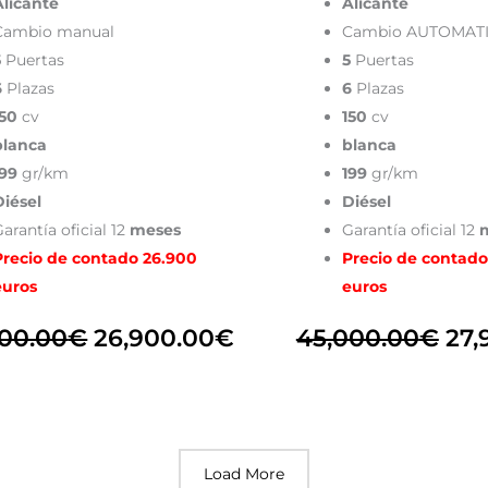
Alicante
Alicante
Cambio manual
Cambio AUTOMAT
5
Puertas
5
Puertas
6
Plazas
6
Plazas
150
cv
150
cv
blanca
blanca
199
gr/km
199
gr/km
Diésel
Diésel
arantía oficial 12
meses
Garantía oficial 12
m
Precio de contado 26.900
Precio de contado
euros
euros
000.00
€
26,900.00
€
45,000.00
€
27,
Load More