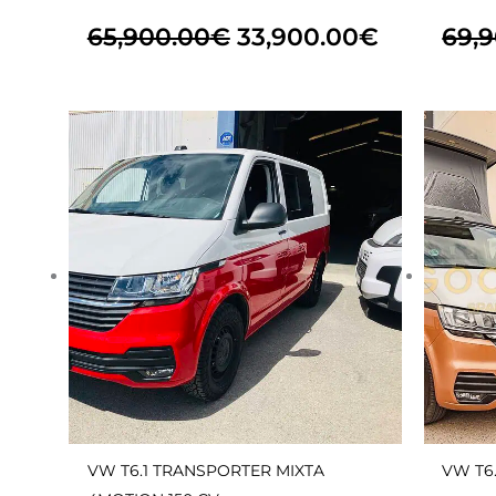
65,900.00
€
33,900.00
€
69,
El
El
precio
precio
original
actual
era:
es:
45,000.00€.
29,900.0
VW T6.1 TRANSPORTER MIXTA
VW T6.