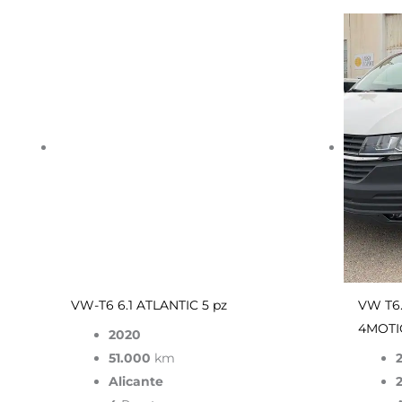
El
El
precio
precio
original
actual
era:
es:
79,900.00€.
53,900.0
VW-T6 6.1 ATLANTIC 5 pz
VW T6
4MOTI
2020
51.000
km
Alicante