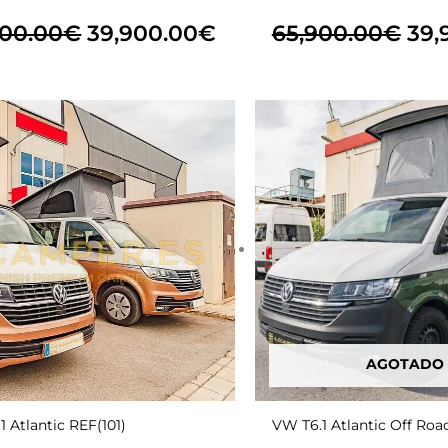
900.00
€
39,900.00
€
65,900.00
€
39,
El
El
El
precio
precio
pre
original
actual
ori
era:
es:
era:
0€.
65,900.00€.
39,900.00€.
69,
AGOTADO
1 Atlantic REF(101)
VW T6.1 Atlantic Off Roa