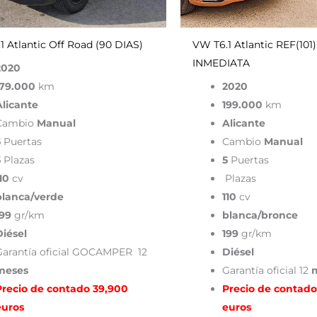
1 Atlantic Off Road (90 DIAS)
VW T6.1 Atlantic REF(10
INMEDIATA
2020
179.000
km
2020
Alicante
199.000
km
Cambio
Manual
Alicante
5
Puertas
Cambio
Manual
5
Plazas
5
Puertas
10
cv
Plazas
blanca/verde
110
cv
199
gr/km
blanca/bronce
Diésel
199
gr/km
Garantía oficial GOCAMPER 12
Diésel
meses
Garantía oficial 12
m
Precio de contado 39,900
Precio de contado
euros
euros