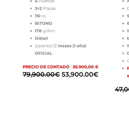
4
Puertas
3+2
Plazas
110
cv
BITONO
178
gr/km
Diésel
Garantía 12
meses (1 año)
OFICIAL
G
PRECIO DE CONTADO 55.900,00 €
79,900.00
€
53,900.00
€
47,