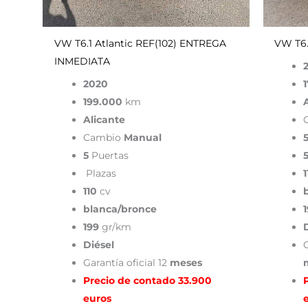
VW T6.1 Atlantic REF(102) ENTREGA
VW T6.
INMEDIATA
2020
199.000
km
Alicante
Cambio
Manual
5
Puertas
Plazas
1
110
cv
blanca/bronce
199
gr/km
Diésel
Garantía oficial 12
meses
Precio de contado 33.900
euros