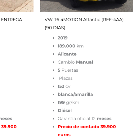
1) ENTREGA
VW T6 4MOTION Atlantic (REF-4AA)
(90 DIAS)
2019
189.000
km
Alicante
Cambio
Manual
5
Puertas
Plazas
152
cv
blanca/amarilla
199
gr/km
Diésel
eses
Garantía oficial 12
meses
 39.900
Precio de contado 39.900
euros