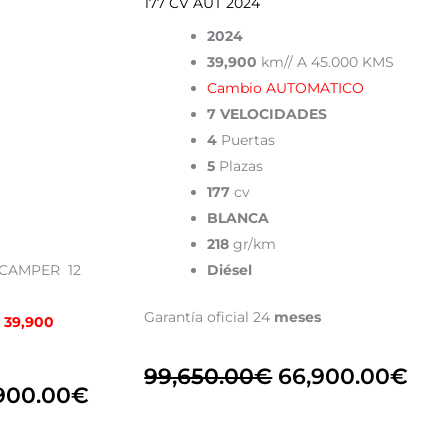
177 CV AUT 2024
2024
39,900
km// A 45.000 KMS
Cambio AUTOMATICO
7 VELOCIDADES
4
Puertas
5
Plazas
177
cv
BLANCA
218
gr/km
GOCAMPER 12
Diésel
Garantía oficial 24
meses
 39,900
99,650.00
€
66,900.00
€
900.00
€