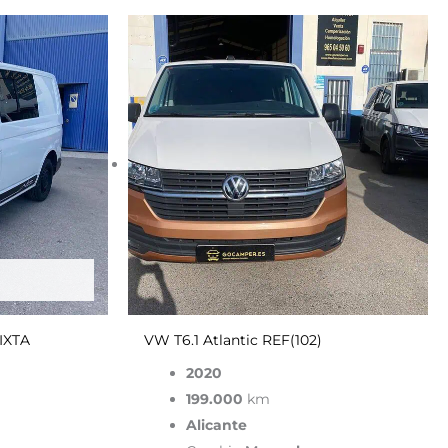
El
El
El
cio
precio
precio
pre
ginal
actual
original
act
es:
era:
es:
000.00€.
27,900.00€.
65,900.00€.
33,
IXTA
VW T6.1 Atlantic REF(102)
2020
199.000
km
Alicante