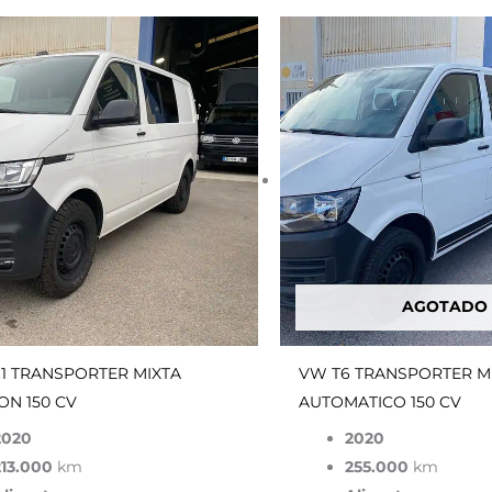
El
El
El
precio
precio
pre
original
actual
ori
era:
es:
era:
0€.
47,000.00€.
26,900.00€.
45,
AGOTADO
.1 TRANSPORTER MIXTA
VW T6 TRANSPORTER M
ON 150 CV
AUTOMATICO 150 CV
2020
2020
213.000
km
255.000
km