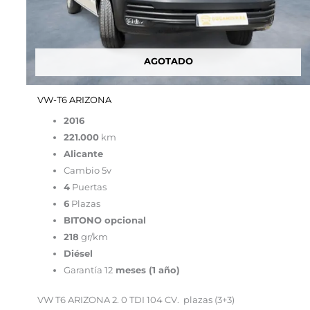
AGOTADO
VW-T6 ARIZONA
2016
221.000
km
Alicante
Cambio 5v
4
Puertas
6
Plazas
BITONO opcional
218
gr/km
Diésel
Garantía 12
meses (1 año)
VW T6 ARIZONA 2. 0 TDI 104 CV. plazas (3+3)