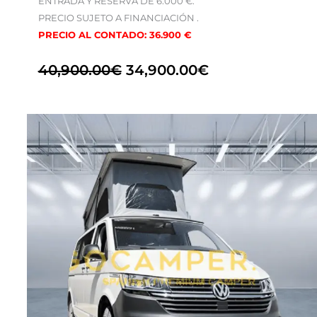
ENTRADA Y RESERVA DE 6.000 €.
PRECIO SUJETO A FINANCIACIÓN .
PRECIO AL CONTADO: 36.900 €
40,900.00
€
34,900.00
€
El
El
precio
precio
original
actual
era:
es:
55,000.00€.
33,900.00€.