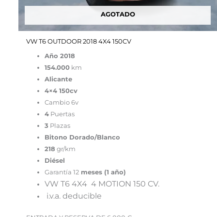
AGOTADO
VW T6 OUTDOOR 2018 4X4 150CV
Año 2018
154.000
km
Alicante
4×4 150cv
Cambio 6v
4
Puertas
3
Plazas
Bitono Dorado/Blanco
218
gr/km
Diésel
Garantía 12
meses (1 año)
VW T6 4X4 4 MOTION 150 CV.
i.v.a. deducible