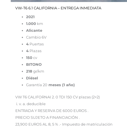
VW-T6 6.1 CALIFORNIA – ENTREGA INMEDIATA
2021
1.000
km
Alicante
Cambio 6V
4
Puertas
4
Plazas
150
cv
BITONO
218
gr/km
Diésel
Garantía 20
meses (1 año)
VW T6 CALIFORNAI 2. 0 TDI 150 CV plazas (2+2)
i. v. a. deducible
ENTRADA Y RESERVA DE 6000 EUROS .
PRECIO SUJETO A FINANCIACIÓN .
23,900 EUROS AL 8, 5 % .- Impuesto de matriculación