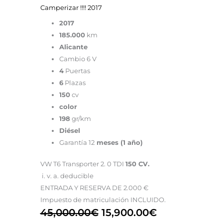
Camperizar !!!! 2017
2017
185.000
km
Alicante
Cambio 6 V
4
Puertas
6
Plazas
150
cv
color
198
gr/km
Diésel
Garantía 12
meses (1 año)
VW T6 Transporter 2. 0 TDI
150 CV.
i. v. a. deducible
ENTRADA Y RESERVA DE 2.000 €
Impuesto de matriculación INCLUIDO.
45,000.00
€
15,900.00
€