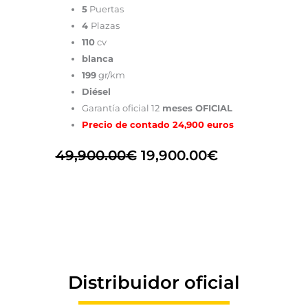
5
Puertas
4
Plazas
110
cv
blanca
199
gr/km
Diésel
Garantía oficial 12
meses OFICIAL
Precio de contado 24,900 euros
49,900.00
€
19,900.00
€
Distribuidor oficial