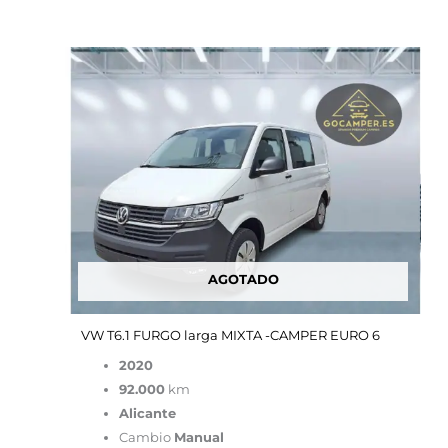
El
El
precio
precio
original
actual
era:
es:
49,900.00€.
19,900.00€.
AGOTADO
VW T6.1 FURGO larga MIXTA -CAMPER EURO 6
2020
92.000
km
Alicante
Cambio
Manual