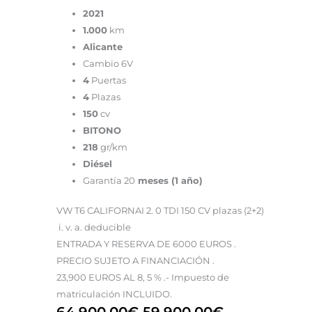
2021
1.000
km
Alicante
Cambio 6V
4
Puertas
4
Plazas
150
cv
BITONO
218
gr/km
Diésel
Garantía 20
meses (1 año)
VW T6 CALIFORNAI 2. 0 TDI 150 CV plazas (2+2)
i. v. a. deducible
ENTRADA Y RESERVA DE 6000 EUROS .
PRECIO SUJETO A FINANCIACIÓN .
23,900 EUROS AL 8, 5 % .- Impuesto de
matriculación INCLUIDO.