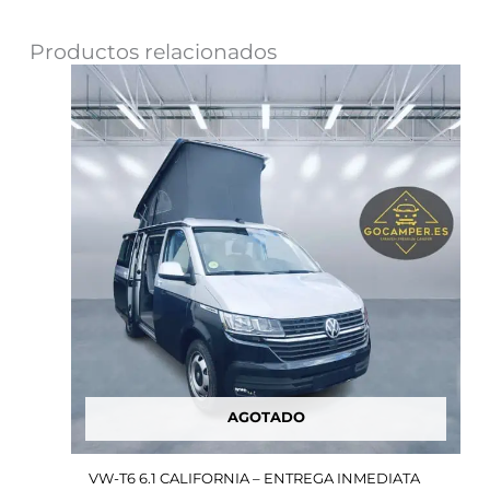
Productos relacionados
El
El
precio
precio
original
actual
era:
es:
64,900.00€.
59,900.00€.
AGOTADO
VW-T6 6.1 CALIFORNIA – ENTREGA INMEDIATA