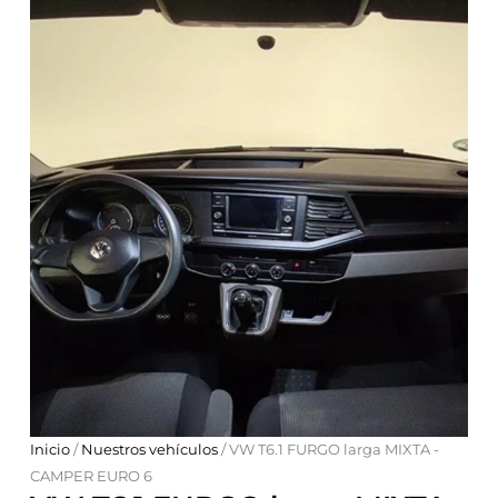
Inicio
/
Nuestros vehículos
/ VW T6.1 FURGO larga MIXTA -
CAMPER EURO 6