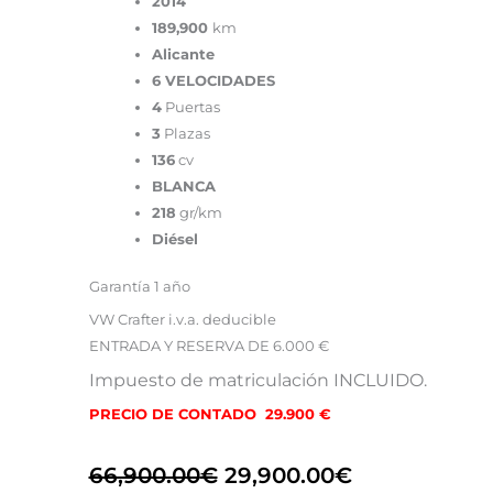
2014
189,900
km
Alicante
6 VELOCIDADES
4
Puertas
3
Plazas
136
cv
BLANCA
218
gr/km
Diésel
Garantía 1 año
VW Crafter i.v.a. deducible
ENTRADA Y RESERVA DE 6.000 €
Impuesto de matriculación INCLUIDO.
PRECIO DE CONTADO 29.900 €
66,900.00
€
29,900.00
€