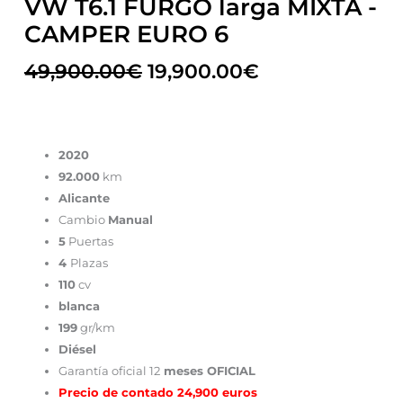
VW T6.1 FURGO larga MIXTA -
CAMPER EURO 6
49,900.00
€
19,900.00
€
2020
92.000
km
Alicante
Cambio
Manual
5
Puertas
4
Plazas
110
cv
blanca
199
gr/km
Diésel
Garantía oficial 12
meses OFICIAL
Precio de contado 24,900 euros