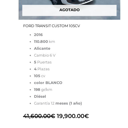
AGOTADO
FORD TRANSIT CUSTOM 105CV
2016
110.800
km
Alicante
Cambio 6 V
5
Puertas
4
Plazas
105
cv
color BLANCO
198
gr/km
Diésel
Garantía 12
meses (1 año)
41,600.00
€
19,900.00
€