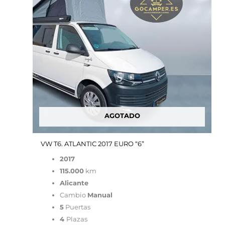
64,900.00€.
39,900.00€.
AGOTADO
VW T6. ATLANTIC 2017 EURO “6”
2017
115.000
km
Alicante
Cambio
Manual
5
Puertas
4
Plazas