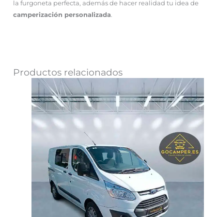
la furgoneta perfecta, además de hacer realidad tu idea de
camperización personalizada
.
Productos relacionados
El
El
precio
precio
original
actual
era:
es:
41,600.00€.
19,900.00€.