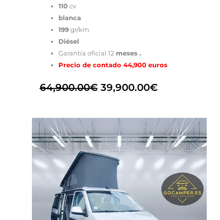
110
cv
blanca
199
gr/km
Diésel
Garantía oficial 12
meses .
Precio de contado 44,900 euros
64,900.00
€
39,900.00
€
El
El
precio
precio
original
actual
era:
es:
64,900.00€.
59,900.00€.