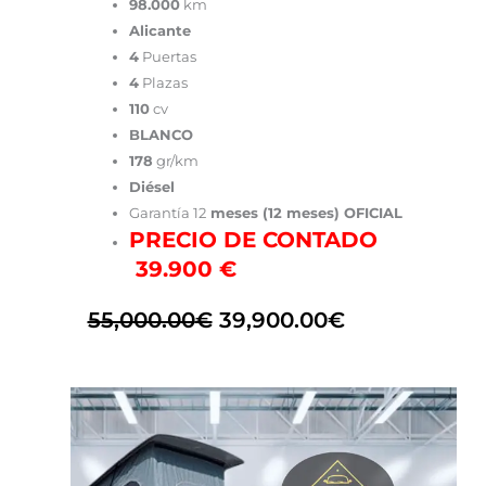
98.000
km
Alicante
4
Puertas
4
Plazas
110
cv
BLANCO
178
gr/km
Diésel
Garantía 12
meses (12 meses) OFICIAL
PRECIO DE CONTADO
39.900 €
55,000.00
€
39,900.00
€
El
El
precio
precio
original
actual
era:
es: