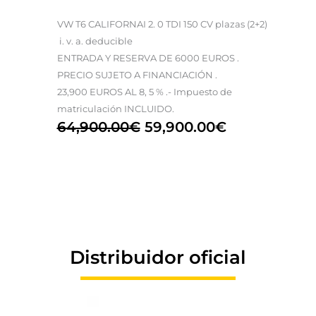
VW T6 CALIFORNAI 2. 0 TDI 150 CV plazas (2+2)
i. v. a. deducible
ENTRADA Y RESERVA DE 6000 EUROS .
PRECIO SUJETO A FINANCIACIÓN .
23,900 EUROS AL 8, 5 % .- Impuesto de
matriculación INCLUIDO.
64,900.00
€
59,900.00
€
Distribuidor oficial