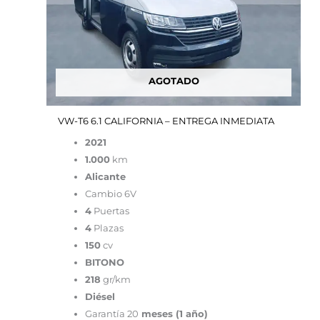
AGOTADO
VW-T6 6.1 CALIFORNIA – ENTREGA INMEDIATA
2021
1.000
km
Alicante
Cambio 6V
4
Puertas
4
Plazas
150
cv
BITONO
218
gr/km
Diésel
Garantía 20
meses (1 año)