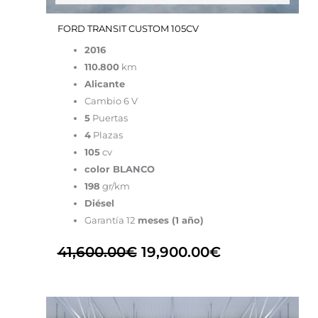
FORD TRANSIT CUSTOM 105CV
2016
110.800
km
Alicante
Cambio 6 V
5
Puertas
4
Plazas
105
cv
color BLANCO
198
gr/km
Diésel
Garantía 12
meses (1 año)
41,600.00
€
19,900.00
€
El
El