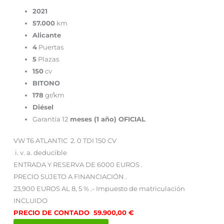
2021
57.000
km
Alicante
4
Puertas
5
Plazas
150
cv
BITONO
178
gr/km
Diésel
Garantía 12
meses (1 año) OFICIAL
VW T6 ATLANTIC 2. 0 TDI 150 CV
i. v. a. deducible
ENTRADA Y RESERVA DE 6000 EUROS .
PRECIO SUJETO A FINANCIACIÓN .
23,900 EUROS AL 8, 5 % .- Impuesto de matriculación
INCLUIDO
PRECIO DE CONTADO 59.900,00 €