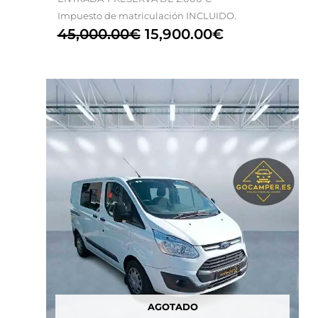
Impuesto de matriculación INCLUIDO.
45,000.00
€
15,900.00
€
El
El
precio
precio
original
actual
era:
es:
41,600.00€.
19,900.00€.
AGOTADO