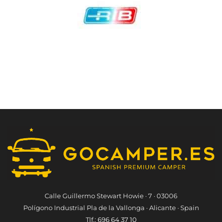
Calle Guillermo Stewart Howie · 7 · 03006
Polígono Industrial Pla de la Vallonga · Alicante · Spain
Tlf.:
696 64 37 10