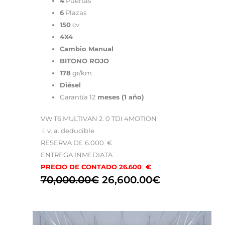
4
Puertas
6
Plazas
150
cv
4X4
Cambio Manual
BITONO ROJO
178
gr/km
Diésel
Garantía 12
meses (1 año)
VW T6 MULTIVAN 2. 0 TDI 4MOTION
i. v. a. deducible
RESERVA DE 6.000 €
ENTREGA INMEDIATA
PRECIO DE CONTADO 26.600 €
70,000.00
€
26,600.00
€
El
El