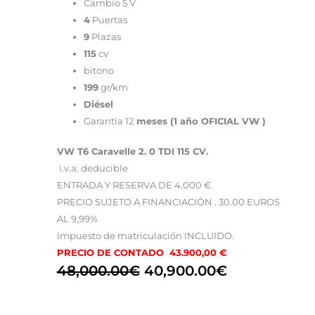
Cambio 5 V
4
Puertas
9
Plazas
115
cv
bitono
199
gr/km
Diésel
Garantía 12
meses (1 año OFICIAL VW )
VW T6 Caravelle 2. 0 TDI 115 CV.
i.v.a. deducible
ENTRADA Y RESERVA DE 4.000 €
PRECIO SUJETO A FINANCIACIÓN . 30.00 EUROS
AL 9,99%
Impuesto de matriculación INCLUIDO.
PRECIO DE CONTADO 43.900,00 €
48,000.00
€
40,900.00
€