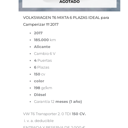
AGOTADO
VOLKSWAGEN T6 MIXTA 6 PLAZAS IDEAL para
Camperizar !!!! 2017
2017
185.000
km
Alicante
Cambio 6 V
4
Puertas
6
Plazas
150
cv
color
198
gr/km
Diésel
Garantía 12
meses (1 año)
VW T6 Transporter 2. 0 TDI
150 CV.
i. v. a. deducible
ENTRADA Y RESERVA DE 2.000 €