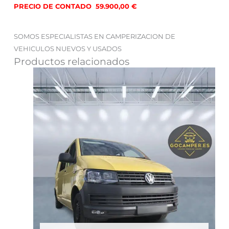
PRECIO DE CONTADO 59.900,00 €
SOMOS ESPECIALISTAS EN CAMPERIZACION DE
VEHICULOS NUEVOS Y USADOS
Productos relacionados
El
El
precio
precio
original
actual
era:
es:
45,000.00€.
15,900.00€.