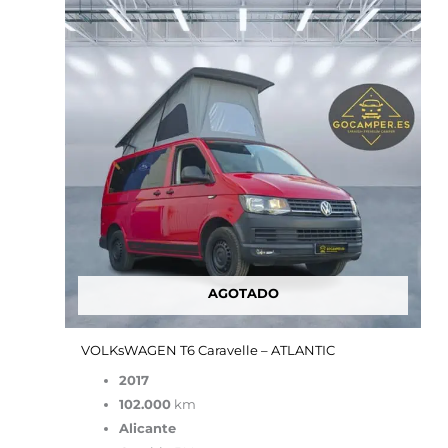
precio
precio
original
actual
era:
es:
48,000.00€.
40,900.00€.
AGOTADO
VOLKsWAGEN T6 Caravelle – ATLANTIC
2017
102.000
km
Alicante