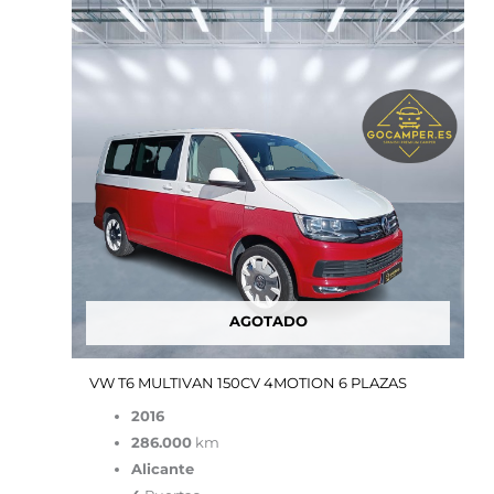
precio
precio
original
actual
era:
es:
70,000.00€.
26,600.00€.
AGOTADO
VW T6 MULTIVAN 150CV 4MOTION 6 PLAZAS
2016
286.000
km
Alicante