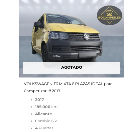
45,000.00€.
15,900.00€.
AGOTADO
VOLKSWAGEN T6 MIXTA 6 PLAZAS IDEAL para
Camperizar !!!! 2017
2017
185.000
km
Alicante
Cambio 6 V
4
Puertas