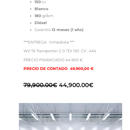
150
cv
Blanco
180
gr/km
Diésel
Garantía
12 meses (1 año)
***ENTREGA inmediata ***
WV T6 Transporter 2. 0 TDI 150 CV . 4X4
PRECIO FINANCIADO 44.900 €
PRECIO DE CONTADO 49.900,00 €
79,900.00
€
44,900.00
€
El
El
precio
precio
original
actual
era:
es: