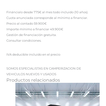
Fináncialo desde 775€ al mes todo incluido (10 años).
Cuota anunciada corresponde al mínimo a financiar.
Precio al contado 59.900€
Importe mínimo a financiar 49.900€
Gestión de financiación gratuita.
Consultar condiciones.
IVA deducible incluido en el precio
SOMOS ESPECIALISTAS EN CAMPERIZACION DE
VEHICULOS NUEVOS Y USADOS
Productos relacionados
El
El
precio
precio
original
actual
era:
es: