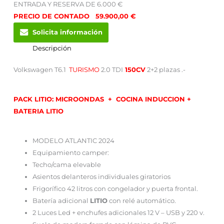
ENTRADA Y RESERVA DE 6.000 €
PRECIO DE CONTADO 59.900,00 €
Solicita información
Descripción
Volkswagen T6.1
TURISMO
2.0 TDI
150CV
2+2 plazas .-
PACK LITIO: MICROONDAS + COCINA INDUCCION +
BATERIA LITIO
MODELO ATLANTIC 2024
Equipamiento camper:
Techo/cama elevable
Asientos delanteros individuales giratorios
Frigorífico 42 litros con congelador y puerta frontal.
Batería adicional
LITIO
con relé automático.
2 Luces Led + enchufes adicionales 12 V – USB y 220 v.