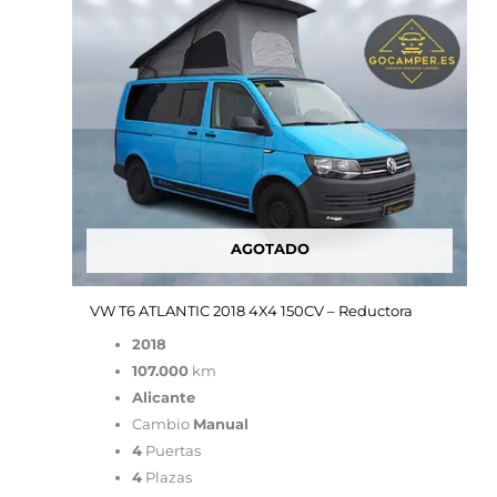
79,900.00€.
44,900.00€.
AGOTADO
VW T6 ATLANTIC 2018 4X4 150CV – Reductora
2018
107.000
km
Alicante
Cambio
Manual
4
Puertas
4
Plazas