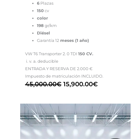
6
Plazas
150
cv
color
198
gr/km
Diésel
Garantía 12
meses (1 año)
VW T6 Transporter 2. 0 TDI
150 CV.
i. v. a. deducible
ENTRADA Y RESERVA DE 2.000 €
Impuesto de matriculación INCLUIDO.
45,000.00
€
15,900.00
€
El
El
precio
precio
original
actual
era:
es: