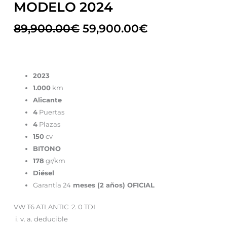
MODELO 2024
89,900.00
€
59,900.00
€
2023
1.000
km
Alicante
4
Puertas
4
Plazas
150
cv
BITONO
178
gr/km
Diésel
Garantía 24
meses (2 años) OFICIAL
VW T6 ATLANTIC 2. 0 TDI
i. v. a. deducible