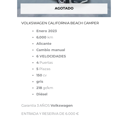
AGOTADO
VOLKSWAGEN CALIFORNIA BEACH CAMPER
Enero 2023
6.000
km
Alicante
Cambio manual
6 VELOCIDADES
4
Puertas
5
Plazas
150
cv
gris
218
gr/km
Diésel
Garantía 3 AÑOS
Volkswagen
ENTRADA Y RESERVA DE 6.000 €