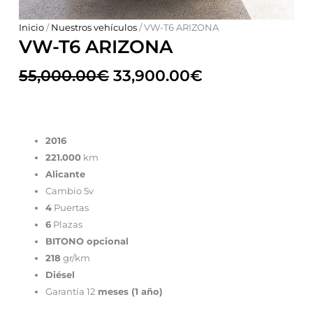
Inicio
/
Nuestros vehículos
/ VW-T6 ARIZONA
VW-T6 ARIZONA
55,000.00
€
33,900.00
€
2016
221.000
km
Alicante
Cambio 5v
4
Puertas
6
Plazas
BITONO opcional
218
gr/km
Diésel
Garantía 12
meses (1 año)