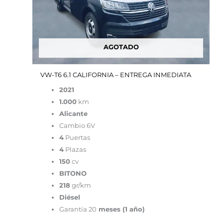
AGOTADO
VW-T6 6.1 CALIFORNIA – ENTREGA INMEDIATA
2021
1.000
km
Alicante
Cambio 6V
4
Puertas
4
Plazas
150
cv
BITONO
218
gr/km
Diésel
Garantía 20
meses (1 año)