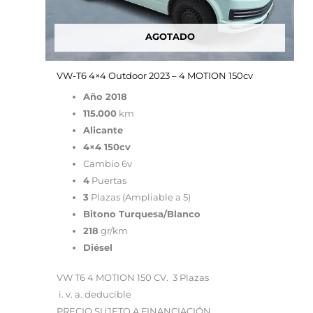
AGOTADO
VW-T6 4×4 Outdoor 2023 – 4 MOTION 150cv
Año 2018
115.000
km
Alicante
4×4 150cv
Cambio 6v
4
Puertas
3
Plazas (Ampliable a 5)
Bitono Turquesa/Blanco
218
gr/km
Diésel
VW T6 4 MOTION 150 CV. 3 Plazas
i. v. a. deducible
PRECIO SUJETO A FINANCIACIÓN .