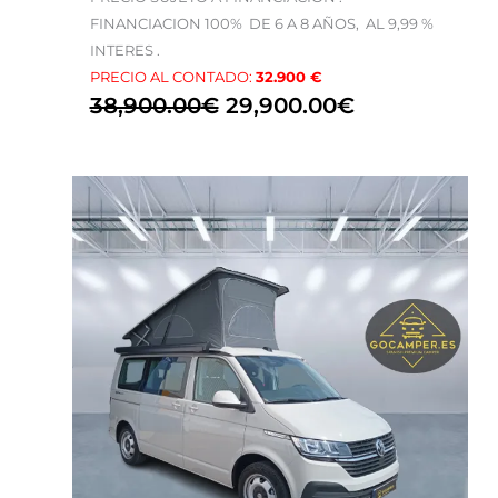
FINANCIACION 100% DE 6 A 8 AÑOS, AL 9,99 %
INTERES .
PRECIO AL CONTADO:
32.900 €
38,900.00
€
29,900.00
€
El
El
precio
precio
original
actual
era:
es:
69,900.00€.
55,900.00€.