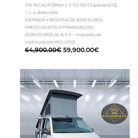
VW T6 CALIFORNAI 2. 0 TDI 150 CV plazas (2+2)
i. v. a. deducible
ENTRADA Y RESERVA DE 6000 EUROS .
PRECIO SUJETO A FINANCIACIÓN .
23,900 EUROS AL 8, 5 % .- Impuesto de
matriculación INCLUIDO.
64,900.00
€
59,900.00
€
El
El
precio
precio
original
actual
era:
es:
79,900.00€.
59,900.00€.