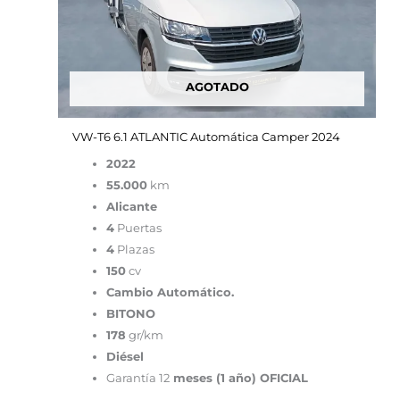
AGOTADO
VW-T6 6.1 ATLANTIC Automática Camper 2024
2022
55.000
km
Alicante
4
Puertas
4
Plazas
150
cv
Cambio Automático.
BITONO
178
gr/km
Diésel
Garantía 12
meses (1 año) OFICIAL