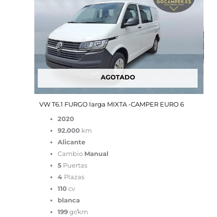
era:
es:
49,900.00€.
19,900.00€.
AGOTADO
VW T6.1 FURGO larga MIXTA -CAMPER EURO 6
2020
92.000
km
Alicante
Cambio
Manual
5
Puertas
4
Plazas
110
cv
blanca
199
gr/km