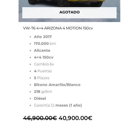
AGOTADO
VW-T6 4×4 ARIZONA 4 MOTION 150cv
Año 2017
170.000
km
Alicante
4×4 150cv
Cambio 6v
4
Puertas
5
Plazas
Bitono Amarillo/Blanco
218
gr/km
Diésel
Garantía 12
meses (1 año)
46,900.00
€
40,900.00
€