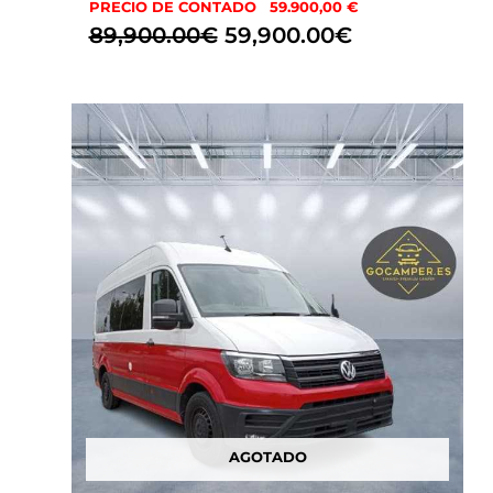
PRECIO DE CONTADO 59.900,00 €
89,900.00
€
59,900.00
€
El
El
precio
precio
original
actual
era:
es:
86,900.00€.
44,900.00€.
AGOTADO