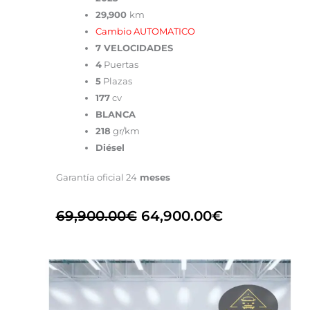
29,900
km
Cambio AUTOMATICO
7 VELOCIDADES
4
Puertas
5
Plazas
177
cv
BLANCA
218
gr/km
Diésel
Garantía oficial 24
meses
69,900.00
€
64,900.00
€
El
El
precio
precio
original
actual