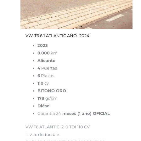
VW-T6 6.1 ATLANTIC AÑO- 2024
2023
0.000
km
Alicante
4
Puertas
6
Plazas
110
cv
BITONO ORO
178
gr/km
Diésel
Garantía 24
meses (1 año) OFICIAL
VW T6 ATLANTIC 2. 0 TDI 110 CV
i. v. a. deducible