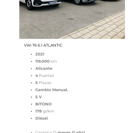
VW-T6 6.1 ATLANTIC
2021
119.000
km
Alicante
4
Puertas
5
Plazas
Cambio Manual.
5 V
BITONO
178
gr/km
Diésel
Garantía 12
meses (1 año)