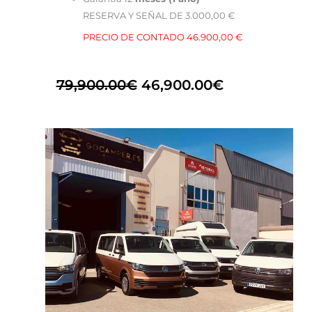
RESERVA Y SEÑAL DE 3.000,00 €
PRECIO DE CONTADO 46.900,00 €
79,900.00
€
46,900.00
€
El
El
precio
precio
original
actual
era:
es:
78,900.00€.
59,900.00€.