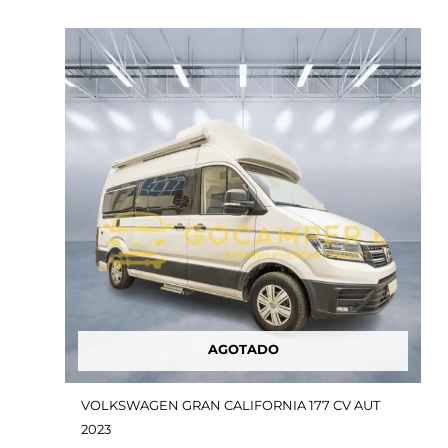
El
El
precio
precio
original
actual
era:
es:
76,900.00€.
64,900.00€.
AGOTADO
VOLKSWAGEN GRAN CALIFORNIA 177 CV AUT
2023