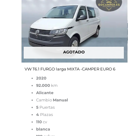
original
actual
era:
es:
49,900.00€.
19,900.00€.
AGOTADO
VW T6.1 FURGO larga MIXTA -CAMPER EURO 6
2020
92.000
km
Alicante
Cambio
Manual
5
Puertas
4
Plazas
110
cv
blanca