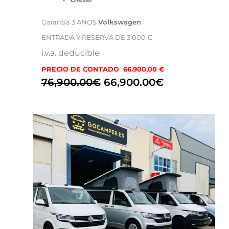
Garantía 3 AÑOS
Volkswagen
ENTRADA Y RESERVA DE 3.000 €
i.v.a. deducible
PRECIO DE CONTADO 66.900,00 €
76,900.00
€
66,900.00
€
El
El
precio
precio
original
actual
era:
es:
79,900.00€.
46,900.00€.