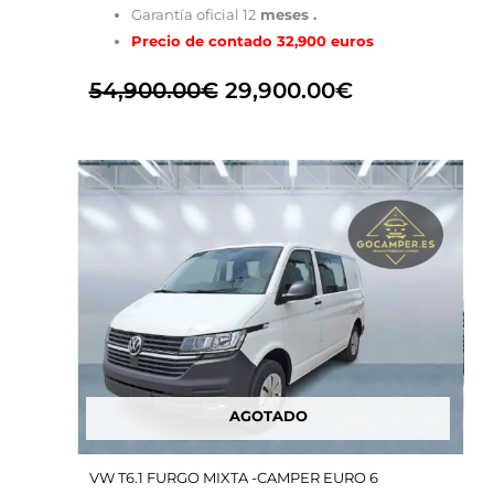
Garantía oficial 12
meses .
Precio de contado 32,900 euros
54,900.00
€
29,900.00
€
El
El
precio
precio
original
actual
era:
es:
49,900.00€.
29,900.00€.
AGOTADO
VW T6.1 FURGO MIXTA -CAMPER EURO 6