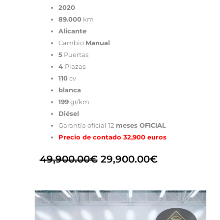
2020
89.000
km
Alicante
Cambio
Manual
5
Puertas
4
Plazas
110
cv
blanca
199
gr/km
Diésel
Garantía oficial 12
meses OFICIAL
Precio de contado 32,900 euros
49,900.00
€
29,900.00
€
El
El
precio
precio