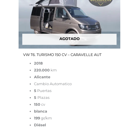
original
actual
era:
es:
54,900.00€.
29,900.00€.
AGOTADO
VW T6. TURISMO 150 CV – CARAVELLE AUT
2018
220.000
km
Alicante
Cambio Automatico
5
Puertas
5
Plazas
150
cv
blanca
199
gr/km
Diésel