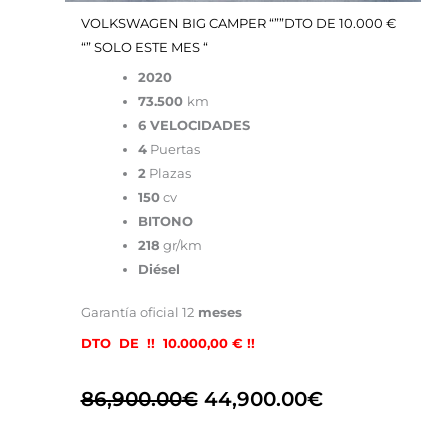
VOLKSWAGEN BIG CAMPER “””DTO DE 10.000 €
“” SOLO ESTE MES “
2020
73.500
km
6 VELOCIDADES
4
Puertas
2
Plazas
150
cv
BITONO
218
gr/km
Diésel
Garantía oficial 12
meses
DTO DE !! 10.000,00 € !!
86,900.00
€
44,900.00
€