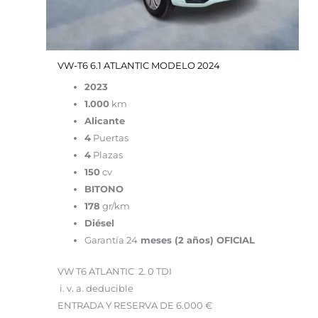
VW-T6 6.1 ATLANTIC MODELO 2024
2023
1.000
km
Alicante
4
Puertas
4
Plazas
150
cv
BITONO
178
gr/km
Diésel
Garantía 24
meses (2 años) OFICIAL
VW T6 ATLANTIC 2. 0 TDI
i. v. a. deducible
ENTRADA Y RESERVA DE 6.000 €