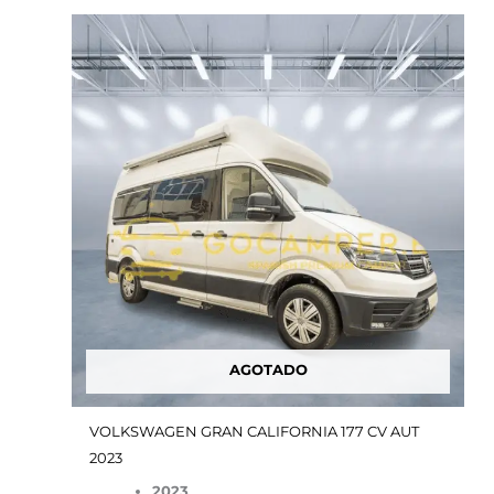
El
El
precio
precio
original
actual
era:
es:
69,900.00€.
64,900.00€.
AGOTADO
VOLKSWAGEN GRAN CALIFORNIA 177 CV AUT
2023
2023