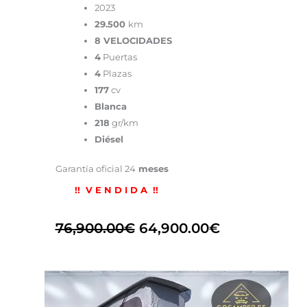
2023
29.500
km
8 VELOCIDADES
4
Puertas
4
Plazas
177
cv
Blanca
218
gr/km
Diésel
Garantía oficial 24
meses
!! V E N D I D A !!
76,900.00
€
64,900.00
€
El
El
precio
precio