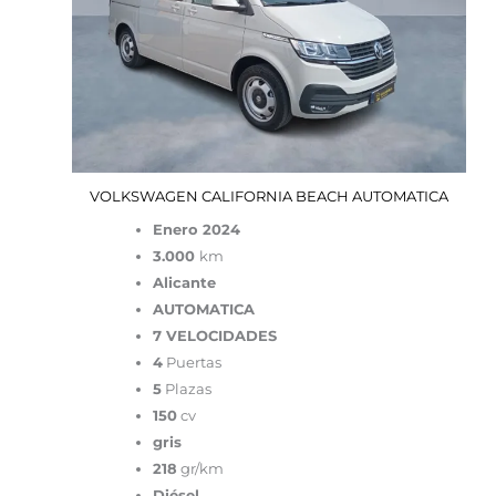
VOLKSWAGEN CALIFORNIA BEACH AUTOMATICA
Enero 2024
3.000
km
Alicante
AUTOMATICA
7 VELOCIDADES
4
Puertas
5
Plazas
150
cv
gris
218
gr/km
Diésel