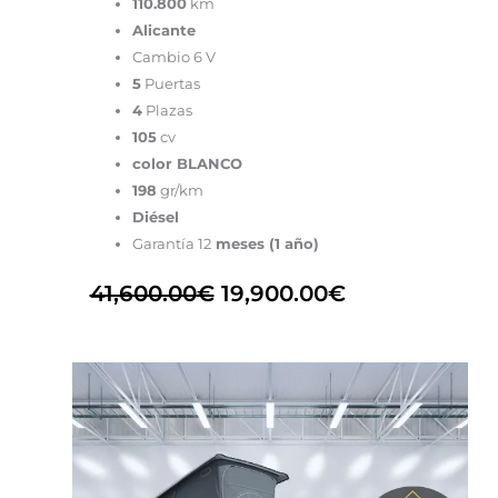
110.800
km
Alicante
Cambio 6 V
5
Puertas
4
Plazas
105
cv
color BLANCO
198
gr/km
Diésel
Garantía 12
meses (1 año)
41,600.00
€
19,900.00
€
El
El
precio
precio
original
actual
era:
es:
69,900.00€.
55,900.00€.