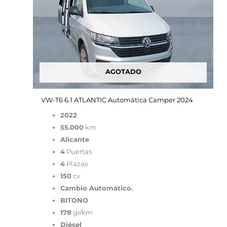
AGOTADO
VW-T6 6.1 ATLANTIC Automática Camper 2024
2022
55.000
km
Alicante
4
Puertas
4
Plazas
150
cv
Cambio Automático.
BITONO
178
gr/km
Diésel