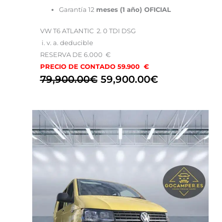
Garantía 12
meses (1 año) OFICIAL
VW T6 ATLANTIC 2. 0 TDI DSG
i. v. a. deducible
RESERVA DE 6.000 €
PRECIO DE CONTADO 59.900 €
79,900.00
€
59,900.00
€
El
El
precio
precio
original
actual
era:
es:
47,000.00€.
24,900.00€.