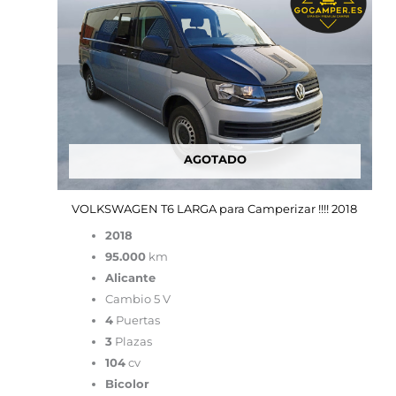
AGOTADO
VOLKSWAGEN T6 LARGA para Camperizar !!!! 2018
2018
95.000
km
Alicante
Cambio 5 V
4
Puertas
3
Plazas
104
cv
Bicolor