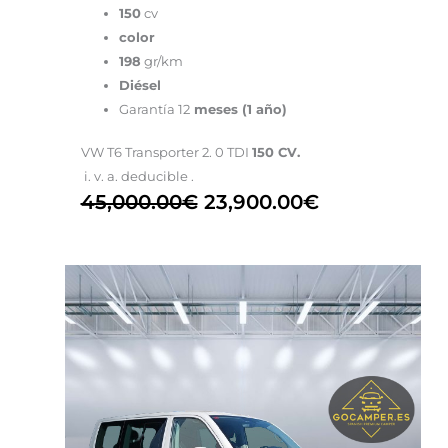
150
cv
color
198
gr/km
Diésel
Garantía 12
meses (1 año)
VW T6 Transporter 2. 0 TDI
150 CV.
i. v. a. deducible .
45,000.00
€
23,900.00
€
El
El
precio
precio
original
actual
era:
es:
70,000.00€.
26,600.00€.