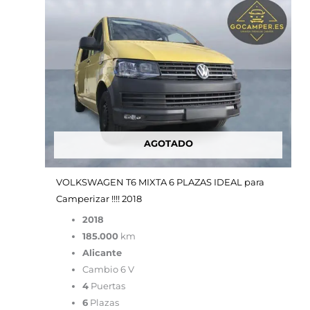
45,000.00€.
23,900.00€.
AGOTADO
VOLKSWAGEN T6 MIXTA 6 PLAZAS IDEAL para
Camperizar !!!! 2018
2018
185.000
km
Alicante
Cambio 6 V
4
Puertas
6
Plazas