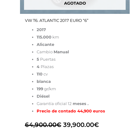
AGOTADO
VW T6. ATLANTIC 2017 EURO “6”
2017
115.000
km
Alicante
Cambio
Manual
5
Puertas
4
Plazas
110
cv
blanca
199
gr/km
Diésel
Garantía oficial 12
meses .
Precio de contado 44,900 euros
64,900.00
€
39,900.00
€