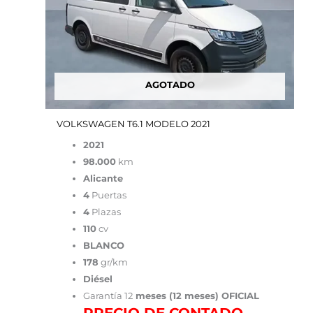
AGOTADO
VOLKSWAGEN T6.1 MODELO 2021
2021
98.000
km
Alicante
4
Puertas
4
Plazas
110
cv
BLANCO
178
gr/km
Diésel
Garantía 12
meses (12 meses) OFICIAL