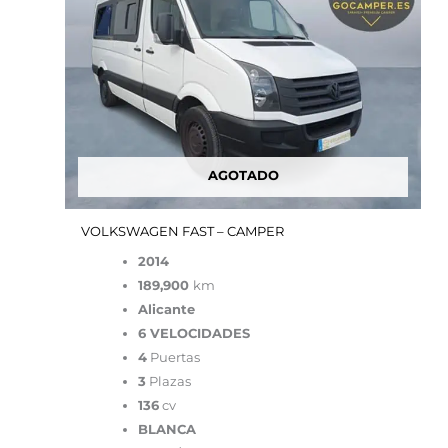
AGOTADO
VOLKSWAGEN FAST – CAMPER
2014
189,900
km
Alicante
6 VELOCIDADES
4
Puertas
3
Plazas
136
cv
BLANCA