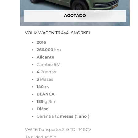
AGOTADO
VOLKsWAGEN T6 4×4- SNORKEL
2016
266.000
km
Alicante
Cambio 6 V
4
Puertas
3
Plazas
140
cv
BLANCA
189
gr/km
Diésel
Garantía 12
meses (1 año )
VW T6 Transporter 2. 0 TDI 140CV
i.v.a. deducible