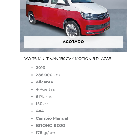
AGOTADO
VW T6 MULTIVAN 150CV 4MOTION 6 PLAZAS
2016
286.000
km
Alicante
4
Puertas
6
Plazas
150
cv
4X4
Cambio Manual
BITONO ROJO
178
gr/km