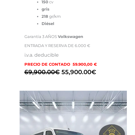
150
cv
gris
218
gr/km
Diésel
Garantía 3 AÑOS
Volkswagen
ENTRADA Y RESERVA DE 6.000 €
i.v.a. deducible
PRECIO DE CONTADO 59.900,00 €
69,900.00
€
55,900.00
€
El
El
precio
precio
original
actual
era:
es:
66,900.00€.
29,900.00€.