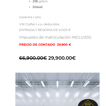
218
gr/km
Diésel
Garantía 1 año
VW Crafter i.v.a. deducible
ENTRADA Y RESERVA DE 6.000 €
Impuesto de matriculación INCLUIDO.
PRECIO DE CONTADO 29.900 €
66,900.00
€
29,900.00
€
El
El
precio
precio
original
actual
era:
es:
36,000.00€.
22,900.00€.