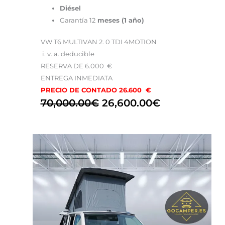
Diésel
Garantía 12
meses (1 año)
VW T6 MULTIVAN 2. 0 TDI 4MOTION
i. v. a. deducible
RESERVA DE 6.000 €
ENTREGA INMEDIATA
PRECIO DE CONTADO 26.600 €
70,000.00
€
26,600.00
€
El
El
precio
precio
original
actual
era:
es:
79,900.00€.
59,900.00€.