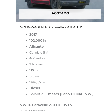
AGOTADO
VOLKsWAGEN T6 Caravelle – ATLANTIC
2017
102.000
km
Alicante
Cambio 5 V
4
Puertas
9
Plazas
115
cv
bitono
199
gr/km
Diésel
Garantía 12
meses (1 año OFICIAL VW )
VW T6 Caravelle 2. 0 TDI 115 CV.
i.v.a. deducible