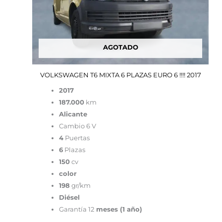
AGOTADO
VOLKSWAGEN T6 MIXTA 6 PLAZAS EURO 6 !!!! 2017
2017
187.000
km
Alicante
Cambio 6 V
4
Puertas
6
Plazas
150
cv
color
198
gr/km
Diésel
Garantía 12
meses (1 año)