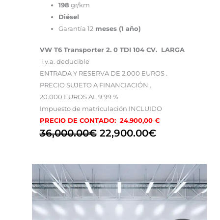
198
gr/km
Diésel
Garantía 12
meses (1 año)
VW T6 Transporter 2. 0 TDI 104 CV. LARGA
i.v.a. deducible
ENTRADA Y RESERVA DE 2.000 EUROS .
PRECIO SUJETO A FINANCIACIÓN .
20.000 EUROS AL 9.99 %
Impuesto de matriculación INCLUIDO
PRECIO DE CONTADO: 24.900,00 €
36,000.00
€
22,900.00
€
El
El
precio
precio
original
actual
era:
es: