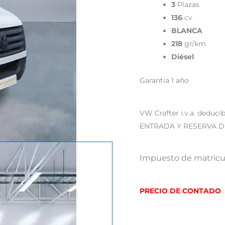
3
Plazas
136
cv
BLANCA
218
gr/km
Diésel
Garantía 1 año
VW Crafter i.v.a. deducib
ENTRADA Y RESERVA DE
Impuesto de matricu
PRECIO DE CONTADO 