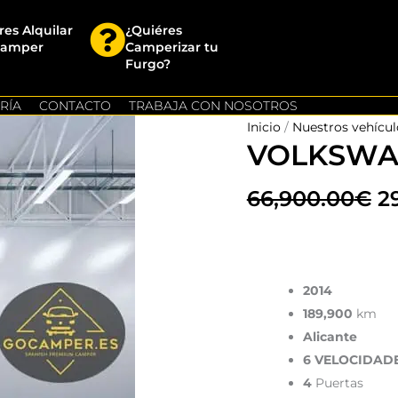
res Alquilar
¿Quiéres
Camper
Camperizar tu
Furgo?
RÍA
CONTACTO
TRABAJA CON NOSOTROS
Inicio
/
Nuestros vehícul
El
VOLKSWA
p
66,900.00
€
2
or
er
2014
6
189,900
km
Alicante
6 VELOCIDAD
4
Puertas